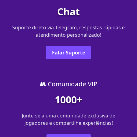
Chat
Suporte direto via Telegram, respostas rápidas e
atendimento personalizado!
Falar Suporte
👥 Comunidade VIP
1000+
Junte-se a uma comunidade exclusiva de
jogadores e compartilhe experiências!