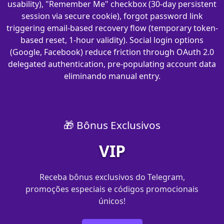
usability), "Remember Me" checkbox (30-day persistent
session via secure cookie), forgot password link
triggering email-based recovery flow (temporary token-
based reset, 1-hour validity). Social login options
(Google, Facebook) reduce friction through OAuth 2.0
delegated authentication, pre-populating account data
eliminando manual entry.
🎁 Bônus Exclusivos
VIP
Receba bônus exclusivos do Telegram,
promoções especiais e códigos promocionais
únicos!