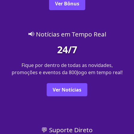
Ver Bônus
📢 Notícias em Tempo Real
24/7
Fique por dentro de todas as novidades,
promoções e eventos da 800Jogo em tempo real!
Ver Notícias
💬 Suporte Direto