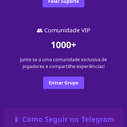
Falar Suporte
👥 Comunidade VIP
1000+
Junte-se a uma comunidade exclusiva de
jogadores e compartilhe experiências!
Entrar Grupo
📱 Como Seguir no Telegram