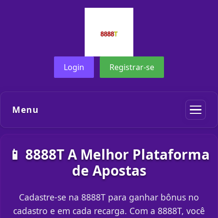
Login
Registrar-se
Menu
📱 8888T A Melhor Plataforma
de Apostas
Cadastre-se na 8888T para ganhar bônus no
cadastro e em cada recarga. Com a 8888T, você