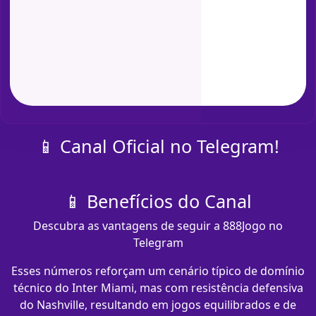
📱 Canal Oficial no Telegram!
📱 Benefícios do Canal
Descubra as vantagens de seguir a 888Jogo no
Telegram
Esses números reforçam um cenário típico de domínio
técnico do Inter Miami, mas com resistência defensiva
do Nashville, resultando em jogos equilibrados e de