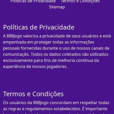
Políticas de Privacidade
Termos e Condições
Sitemap
Políticas de Privacidade
A 888Jogo valoriza a privacidade de seus usuários e está
empenhada em proteger todas as informações
pessoais fornecidas durante o uso de nossos canais de
comunicação. Todos os dados coletados são utilizados
exclusivamente para fins de melhoria contínua da
experiência de nossos jogadores.
Termos e Condições
Os usuários da 888Jogo concordam em respeitar todas
as regras e regulamentos estabelecidos. É importante