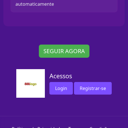
automaticamente
SEGUIR AGORA
Acessos
Login
Registrar-se