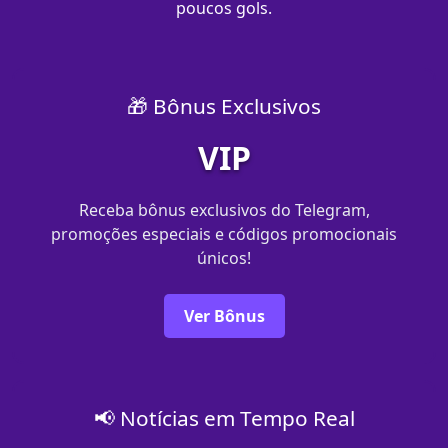
poucos gols.
🎁 Bônus Exclusivos
VIP
Receba bônus exclusivos do Telegram,
promoções especiais e códigos promocionais
únicos!
Ver Bônus
📢 Notícias em Tempo Real