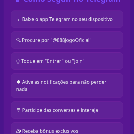
📱 Baixe o app Telegram no seu dispositivo
🔍 Procure por "@888JogoOficial"
👆 Toque em "Entrar" ou "Join"
🔔 Ative as notificações para não perder
nada
💬 Participe das conversas e interaja
🎁 Receba bônus exclusivos