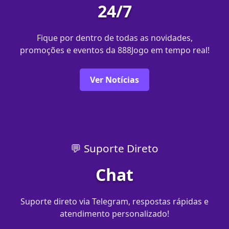
24/7
Fique por dentro de todas as novidades,
promoções e eventos da 888Jogo em tempo real!
Ver Notícias
💬 Suporte Direto
Chat
Suporte direto via Telegram, respostas rápidas e
atendimento personalizado!