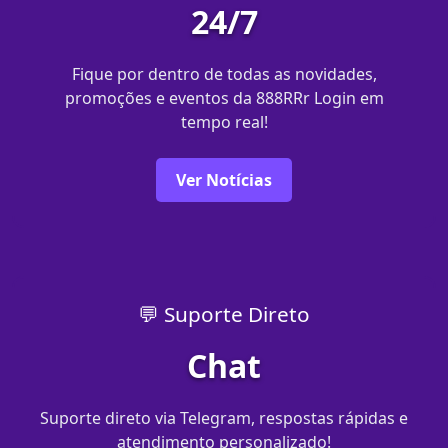
24/7
Fique por dentro de todas as novidades,
promoções e eventos da 888RRr Login em
tempo real!
Ver Notícias
💬 Suporte Direto
Chat
Suporte direto via Telegram, respostas rápidas e
atendimento personalizado!