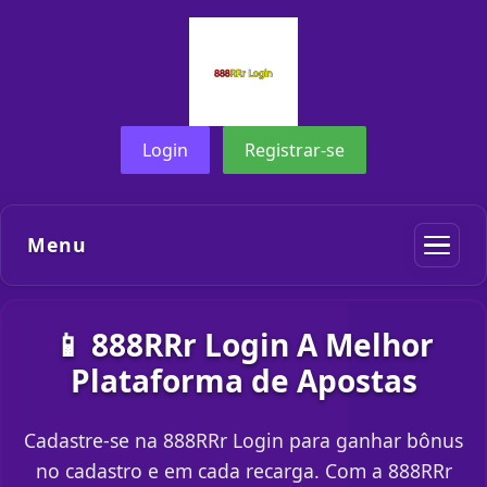
Login
Registrar-se
Menu
📱 888RRr Login A Melhor
Plataforma de Apostas
Cadastre-se na 888RRr Login para ganhar bônus
no cadastro e em cada recarga. Com a 888RRr