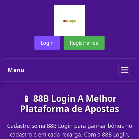
Login
Registrar-se
Menu
📱 88B Login A Melhor
Plataforma de Apostas
Cadastre-se na 88B Login para ganhar bônus no
cadastro e em cada recarga. Com a 88B Login,