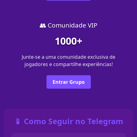
👥 Comunidade VIP
1000+
Junte-se a uma comunidade exclusiva de
jogadores e compartilhe experiências!
Entrar Grupo
📱 Como Seguir no Telegram