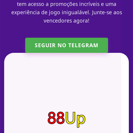
tem acesso a promoções incríveis e uma
experiência de jogo inigualável. Junte-se aos
vencedores agora!
SEGUIR NO TELEGRAM