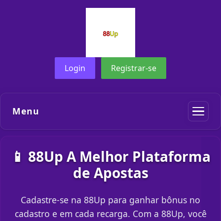
Login
Registrar-se
Menu
📱 88Up A Melhor Plataforma
de Apostas
Cadastre-se na 88Up para ganhar bônus no
cadastro e em cada recarga. Com a 88Up, você