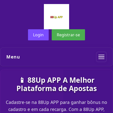
Login
Registrar-se
Menu
📱 88Up APP A Melhor
Plataforma de Apostas
Cadastre-se na 88Up APP para ganhar bônus no
cadastro e em cada recarga. Com a 88Up APP,