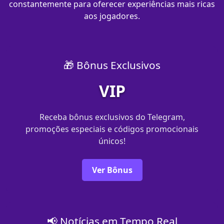
constantemente para oferecer experiências mais ricas
aos jogadores.
🎁 Bônus Exclusivos
VIP
Receba bônus exclusivos do Telegram,
promoções especiais e códigos promocionais
únicos!
Ver Bônus
📢 Notícias em Tempo Real