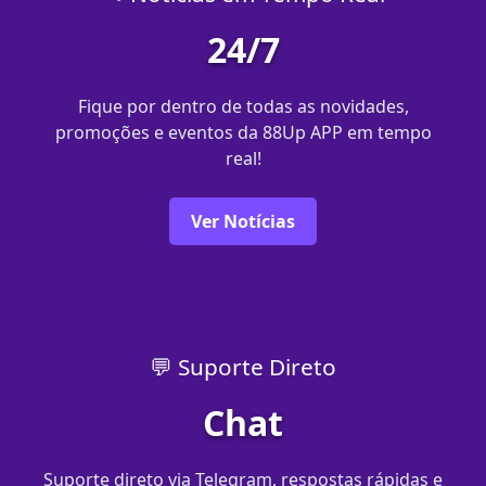
24/7
Fique por dentro de todas as novidades,
promoções e eventos da 88Up APP em tempo
real!
Ver Notícias
💬 Suporte Direto
Chat
Suporte direto via Telegram, respostas rápidas e