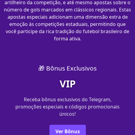
artilheiro da competição, e até mesmo apostas sobre o
número de gols marcados em clássicos regionais. Estas
apostas especiais adicionam uma dimensão extra de
emoção às competições estaduais, permitindo que
você participe da rica tradição do futebol brasileiro de
forma ativa.
🎁 Bônus Exclusivos
VIP
Receba bônus exclusivos do Telegram,
promoções especiais e códigos promocionais
únicos!
Ver Bônus