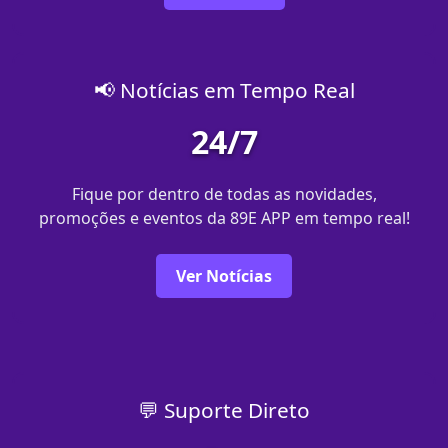
📢 Notícias em Tempo Real
24/7
Fique por dentro de todas as novidades,
promoções e eventos da 89E APP em tempo real!
Ver Notícias
💬 Suporte Direto