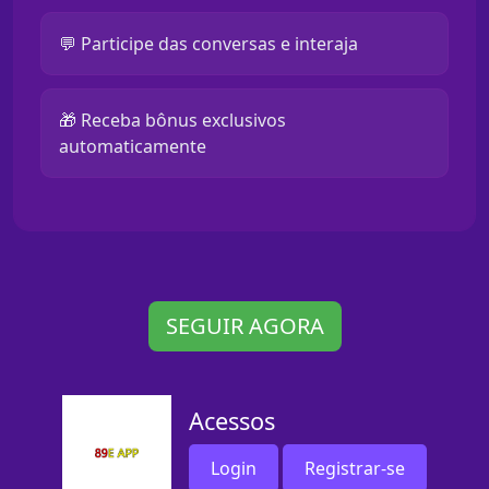
💬 Participe das conversas e interaja
🎁 Receba bônus exclusivos
automaticamente
SEGUIR AGORA
Acessos
Login
Registrar-se