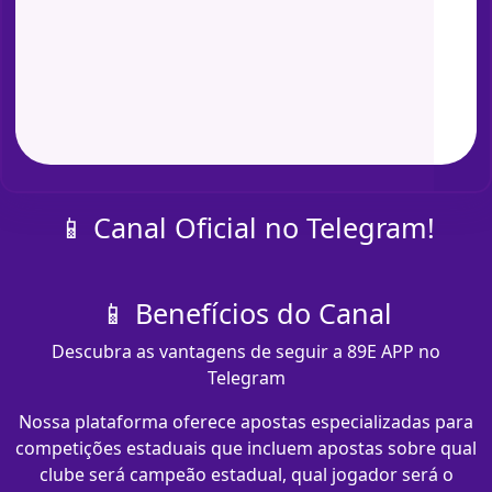
📱 Canal Oficial no Telegram!
📱 Benefícios do Canal
Descubra as vantagens de seguir a 89E APP no
Telegram
Nossa plataforma oferece apostas especializadas para
competições estaduais que incluem apostas sobre qual
clube será campeão estadual, qual jogador será o