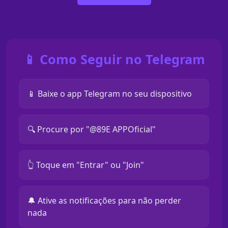
📱 Como Seguir no Telegram
📱 Baixe o app Telegram no seu dispositivo
🔍 Procure por "@89E APPOficial"
👆 Toque em "Entrar" ou "Join"
🔔 Ative as notificações para não perder
nada