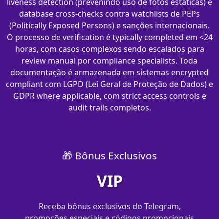
liveness detection (prevenindo uso de fotos estáticas) e
database cross-checks contra watchlists de PEPs
(Politically Exposed Persons) e sanções internacionais.
O processo de verification é typically completed em <24
horas, com casos complexos sendo escalados para
review manual por compliance specialists. Toda
documentação é armazenada em sistemas encrypted
compliant com LGPD (Lei Geral de Proteção de Dados) e
GDPR where applicable, com strict access controls e
audit trails completos.
🎁 Bônus Exclusivos
VIP
Receba bônus exclusivos do Telegram,
promoções especiais e códigos promocionais