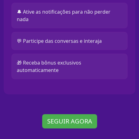
🔔 Ative as notificações para não perder
nada
💬 Participe das conversas e interaja
🎁 Receba bônus exclusivos
automaticamente
SEGUIR AGORA