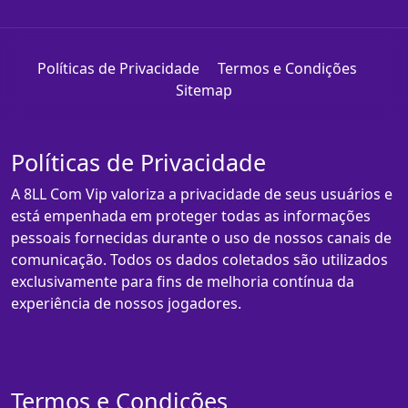
Políticas de Privacidade
Termos e Condições
Sitemap
Políticas de Privacidade
A 8LL Com Vip valoriza a privacidade de seus usuários e
está empenhada em proteger todas as informações
pessoais fornecidas durante o uso de nossos canais de
comunicação. Todos os dados coletados são utilizados
exclusivamente para fins de melhoria contínua da
experiência de nossos jogadores.
Termos e Condições