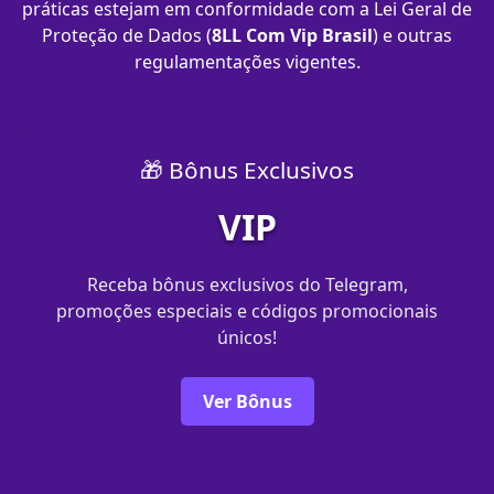
práticas estejam em conformidade com a Lei Geral de
Proteção de Dados (
8LL Com Vip Brasil
) e outras
regulamentações vigentes.
🎁 Bônus Exclusivos
VIP
Receba bônus exclusivos do Telegram,
promoções especiais e códigos promocionais
únicos!
Ver Bônus