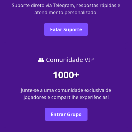
Suporte direto via Telegram, respostas rápidas e
atendimento personalizado!
Falar Suporte
👥 Comunidade VIP
1000+
Junte-se a uma comunidade exclusiva de
jogadores e compartilhe experiências!
Entrar Grupo