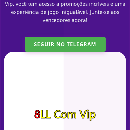
Vip, você tem acesso a promoções incríveis e uma
experiência de jogo inigualável. Junte-se aos
vencedores agora!
SEGUIR NO TELEGRAM