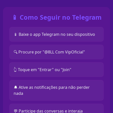
📱 Como Seguir no Telegram
📱 Baixe o app Telegram no seu dispositivo
🔍 Procure por "@8LL Com VipOficial"
👆 Toque em "Entrar" ou "Join"
🔔 Ative as notificações para não perder
nada
💬 Participe das conversas e interaja