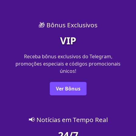
🎁 Bônus Exclusivos
VIP
Receba bônus exclusivos do Telegram,
promoções especiais e códigos promocionais
únicos!
Ver Bônus
📢 Notícias em Tempo Real
24/7