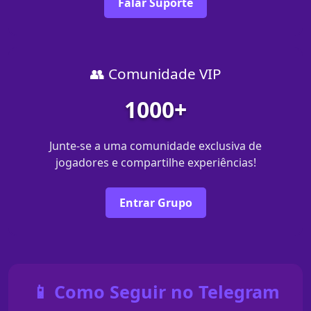
Falar Suporte
👥 Comunidade VIP
1000+
Junte-se a uma comunidade exclusiva de
jogadores e compartilhe experiências!
Entrar Grupo
📱 Como Seguir no Telegram