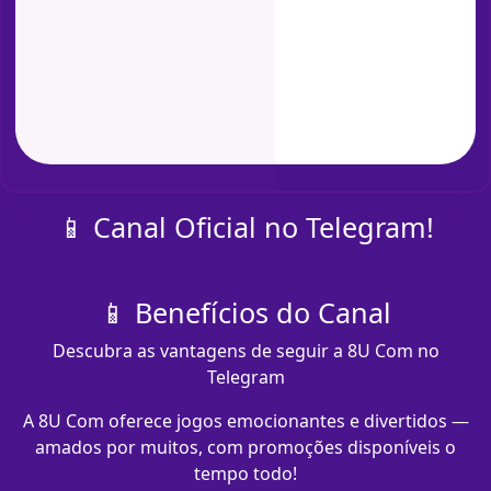
📱 Canal Oficial no Telegram!
📱 Benefícios do Canal
Descubra as vantagens de seguir a 8U Com no
Telegram
A 8U Com oferece jogos emocionantes e divertidos —
amados por muitos, com promoções disponíveis o
tempo todo!