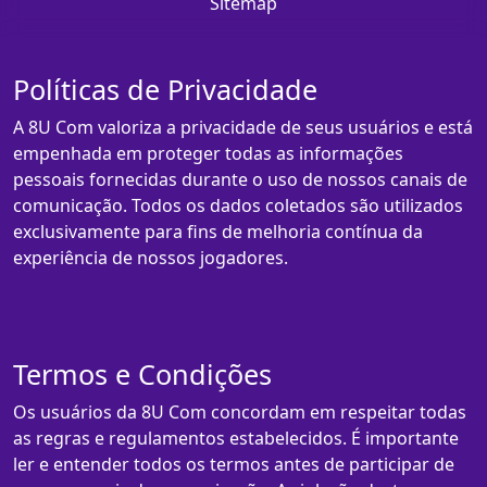
Sitemap
Políticas de Privacidade
A 8U Com valoriza a privacidade de seus usuários e está
empenhada em proteger todas as informações
pessoais fornecidas durante o uso de nossos canais de
comunicação. Todos os dados coletados são utilizados
exclusivamente para fins de melhoria contínua da
experiência de nossos jogadores.
Termos e Condições
Os usuários da 8U Com concordam em respeitar todas
as regras e regulamentos estabelecidos. É importante
ler e entender todos os termos antes de participar de