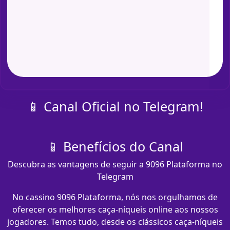
📱 Canal Oficial no Telegram!
📱 Benefícios do Canal
Descubra as vantagens de seguir a 9096 Plataforma no
Telegram
No cassino 9096 Plataforma, nós nos orgulhamos de
oferecer os melhores caça-níqueis online aos nossos
jogadores. Temos tudo, desde os clássicos caça-níqueis