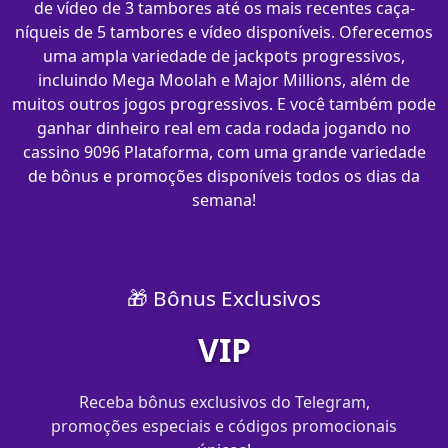
de vídeo de 3 tambores até os mais recentes caça-
níqueis de 5 tambores e vídeo disponíveis. Oferecemos
uma ampla variedade de jackpots progressivos,
incluindo Mega Moolah e Major Millions, além de
muitos outros jogos progressivos. E você também pode
ganhar dinheiro real em cada rodada jogando no
cassino 9096 Plataforma, com uma grande variedade
de bônus e promoções disponíveis todos os dias da
semana!
🎁 Bônus Exclusivos
VIP
Receba bônus exclusivos do Telegram,
promoções especiais e códigos promocionais