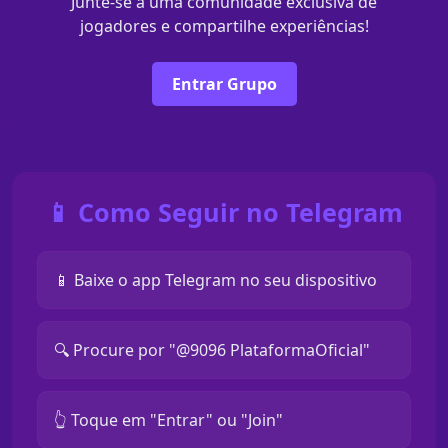
Junte-se a uma comunidade exclusiva de
jogadores e compartilhe experiências!
Entrar Grupo
📱 Como Seguir no Telegram
📱 Baixe o app Telegram no seu dispositivo
🔍 Procure por "@9096 PlataformaOficial"
👆 Toque em "Entrar" ou "Join"