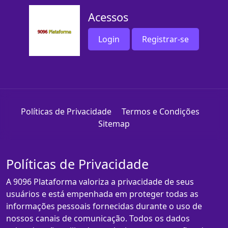
Acessos
Login
Registrar-se
Políticas de Privacidade
Termos e Condições
Sitemap
Políticas de Privacidade
A 9096 Plataforma valoriza a privacidade de seus
usuários e está empenhada em proteger todas as
informações pessoais fornecidas durante o uso de
nossos canais de comunicação. Todos os dados