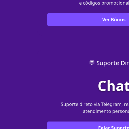
e códigos promocionai
Ver Bônus
💬 Suporte Di
Cha
Suporte direto via Telegram, r
atendimento persona
Falar Suport