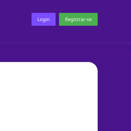
Login
Registrar-se