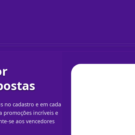
or
postas
s no cadastro e em cada
a promoções incríveis e
unte-se aos vencedores