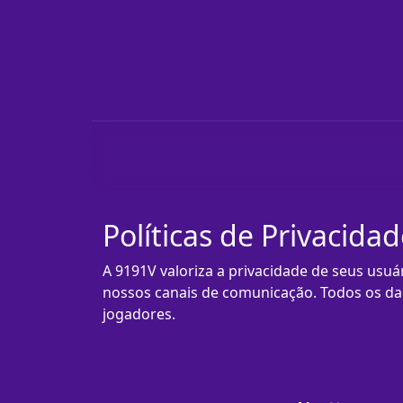
Políticas de Privacida
A 9191V valoriza a privacidade de seus usu
nossos canais de comunicação. Todos os dad
jogadores.