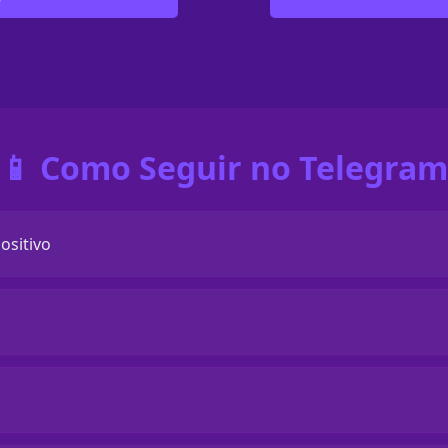
📱 Como Seguir no Telegram
ositivo