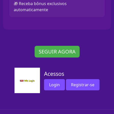
🎁 Receba bônus exclusivos
automaticamente
SEGUIR AGORA
Acessos
Login
Registrar-se