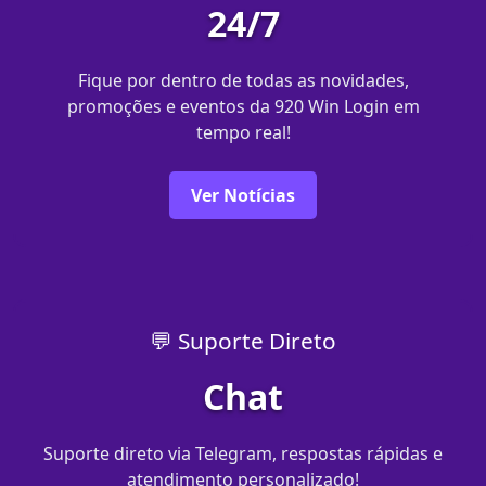
24/7
Fique por dentro de todas as novidades,
promoções e eventos da 920 Win Login em
tempo real!
Ver Notícias
💬 Suporte Direto
Chat
Suporte direto via Telegram, respostas rápidas e
atendimento personalizado!