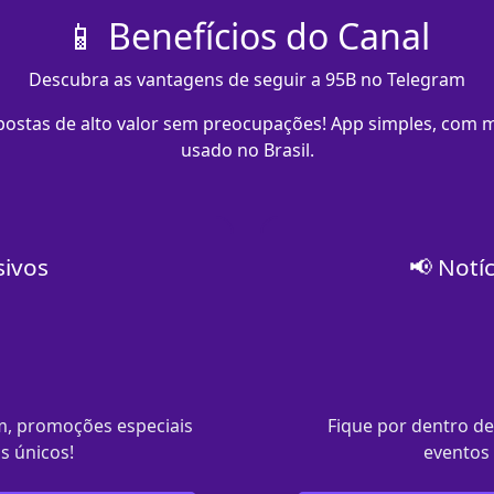
📱 Benefícios do Canal
Descubra as vantagens de seguir a 95B no Telegram
apostas de alto valor sem preocupações! App simples, com
usado no Brasil.
sivos
📢 Notí
m, promoções especiais
Fique por dentro d
s únicos!
eventos