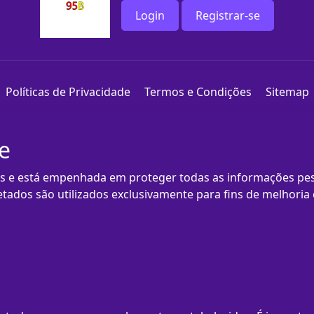
Login
Registrar-se
Políticas de Privacidade
Termos e Condições
Sitemap
de
ios e está empenhada em proteger todas as informações pe
tados são utilizados exclusivamente para fins de melhoria