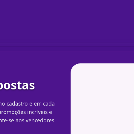
postas
no cadastro e em cada
promoções incríveis e
unte-se aos vencedores