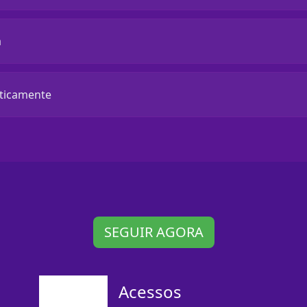
a
aticamente
SEGUIR AGORA
Acessos