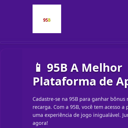
📱 95B A Melhor
Plataforma de A
Cadastre-se na 95B para ganhar bônus 
recarga. Com a 95B, você tem acesso a 
uma experiência de jogo inigualável. J
agora!