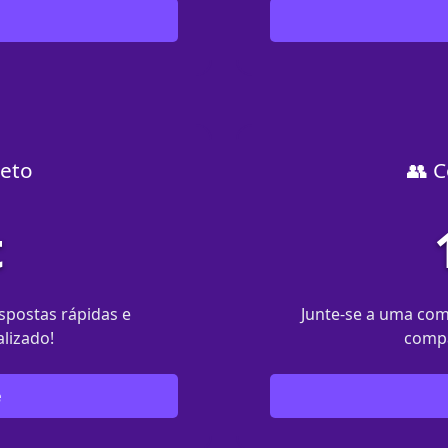
reto
👥 
t
espostas rápidas e
Junte-se a uma com
lizado!
compa
e