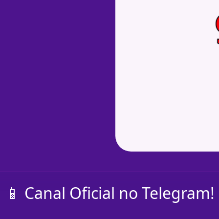
📱 Canal Oficial no Telegram!