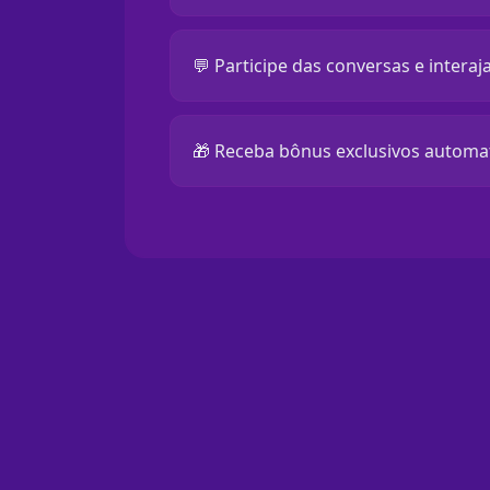
💬 Participe das conversas e interaj
🎁 Receba bônus exclusivos autom