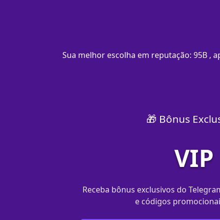
Sua melhor escolha em reputação: 95B , 
🎁 Bônus Exclu
VIP
Receba bônus exclusivos do Telegra
e códigos promocionai