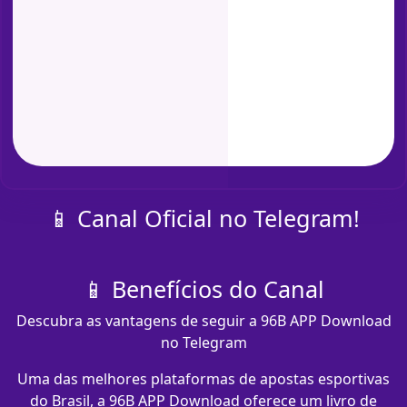
📱 Canal Oficial no Telegram!
📱 Benefícios do Canal
Descubra as vantagens de seguir a 96B APP Download
no Telegram
Uma das melhores plataformas de apostas esportivas
do Brasil, a 96B APP Download oferece um livro de