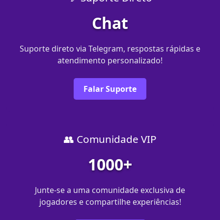
Chat
Suporte direto via Telegram, respostas rápidas e
atendimento personalizado!
Falar Suporte
👥 Comunidade VIP
1000+
Junte-se a uma comunidade exclusiva de
jogadores e compartilhe experiências!