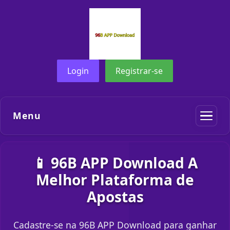
Login
Registrar-se
Menu
📱 96B APP Download A
Melhor Plataforma de
Apostas
Cadastre-se na 96B APP Download para ganhar