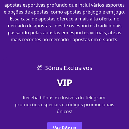
apostas esportivas profundo que inclui vários esportes
e opções de apostas, como apostas pré-jogo e em jogo.
Essa casa de apostas oferece a mais alta oferta no
mercado de apostas - desde os esportes tradicionais,
passando pelas apostas em esportes virtuais, até as
mais recentes no mercado - apostas em e-sports.
🎁 Bônus Exclusivos
VIP
Receba bônus exclusivos do Telegram,
promoções especiais e códigos promocionais
únicos!
Ver Bônus