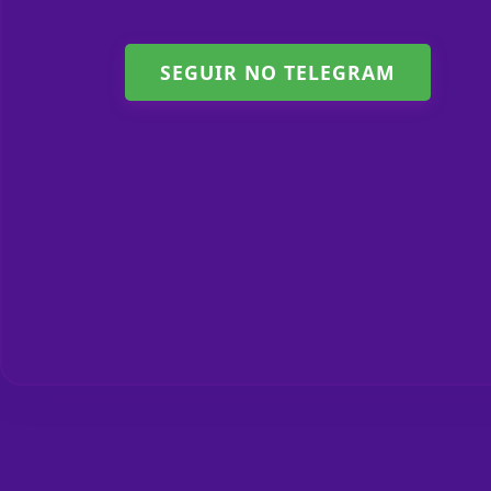
SEGUIR NO TELEGRAM