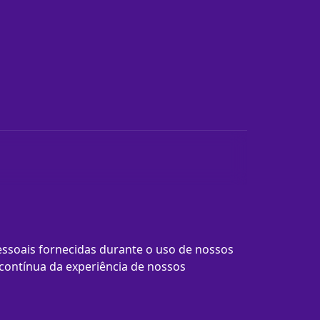
essoais fornecidas durante o uso de nossos
 contínua da experiência de nossos