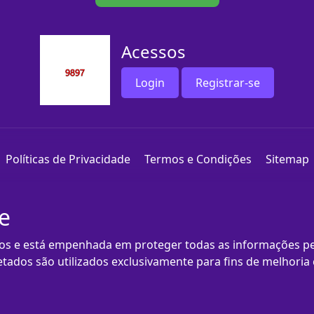
Acessos
Login
Registrar-se
Políticas de Privacidade
Termos e Condições
Sitemap
de
rios e está empenhada em proteger todas as informações p
tados são utilizados exclusivamente para fins de melhoria