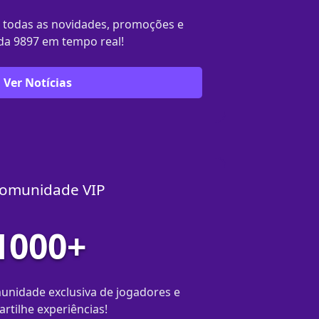
e todas as novidades, promoções e
da 9897 em tempo real!
Ver Notícias
Comunidade VIP
1000+
unidade exclusiva de jogadores e
rtilhe experiências!