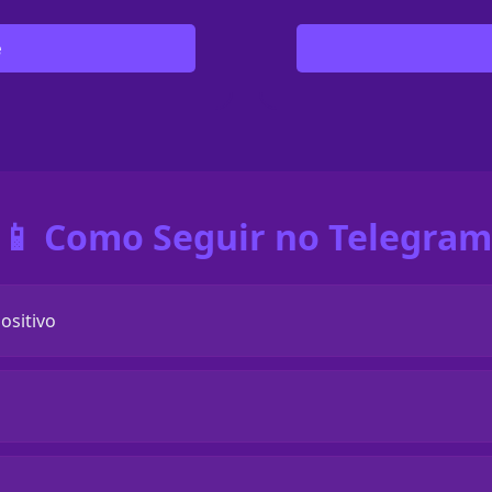
e
📱 Como Seguir no Telegram
ositivo