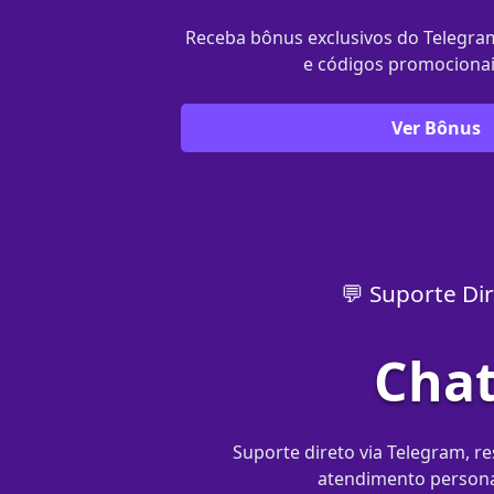
Receba bônus exclusivos do Telegra
e códigos promocionai
Ver Bônus
💬 Suporte Di
Cha
Suporte direto via Telegram, r
atendimento persona