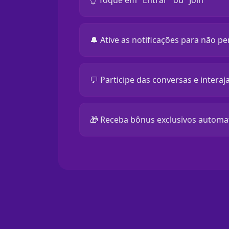
👆 Toque em "Entrar" ou "Join"
🔔 Ative as notificações para não p
💬 Participe das conversas e interaj
🎁 Receba bônus exclusivos autom