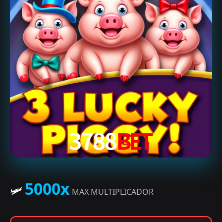
5000x
🛩️
MAX MULTIPLICADOR