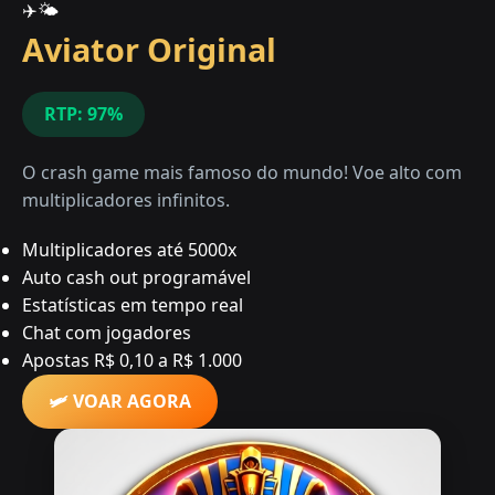
✈️🌤️
Aviator Original
RTP: 97%
O crash game mais famoso do mundo! Voe alto com
multiplicadores infinitos.
Multiplicadores até 5000x
Auto cash out programável
Estatísticas em tempo real
Chat com jogadores
Apostas R$ 0,10 a R$ 1.000
🛩️ VOAR AGORA