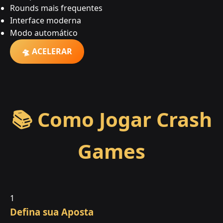
Rounds mais frequentes
Interface moderna
Modo automático
🛸 ACELERAR
📚 Como Jogar Crash
Games
1
Defina sua Aposta