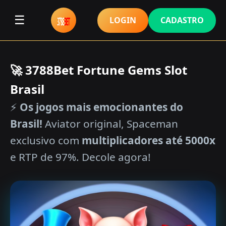
☰
LOGIN
CADASTRO
🚀 3788Bet Fortune Gems Slot
Brasil
⚡
Os jogos mais emocionantes do
Brasil!
Aviator original, Spaceman
exclusivo com
multiplicadores até 5000x
e RTP de 97%. Decole agora!