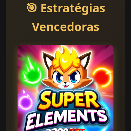
🎯 Estratégias
Vencedoras