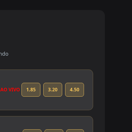
undo
 AO VIVO
1.85
3.20
4.50