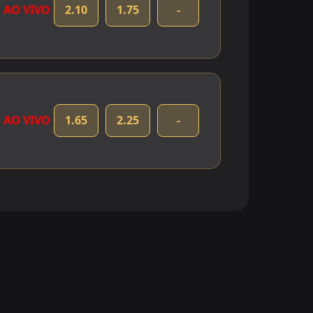
 AO VIVO
2.10
1.75
-
 AO VIVO
1.65
2.25
-