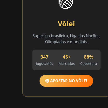
🏐
Vôlei
Superliga brasileira, Liga das Nações,
Olimpíadas e mundiais.
347
45+
88%
Jogos/Mês
Mercados
Cobertura
🏐 APOSTAR NO VÔLEI