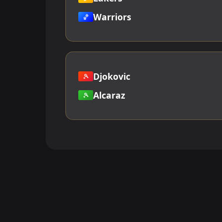
Warriors
🏀
Djokovic
🎾
Alcaraz
🎾