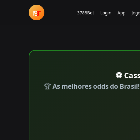
3788Bet
Login
App
Jog
⚽ Cass
🏆
As melhores odds do Brasil!